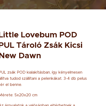
Little Lovebum POD
PUL Tároló Zsák Kicsi
New Dawn
PUL zsák POD kialakításban, így kényelmesen
állítva tudod szállítani a pelenkákat. 3-4 db pelus
fér el benne.
Mérete: 5x20x20 cm
Az árnyalatok a valóságban eltérhetnek a