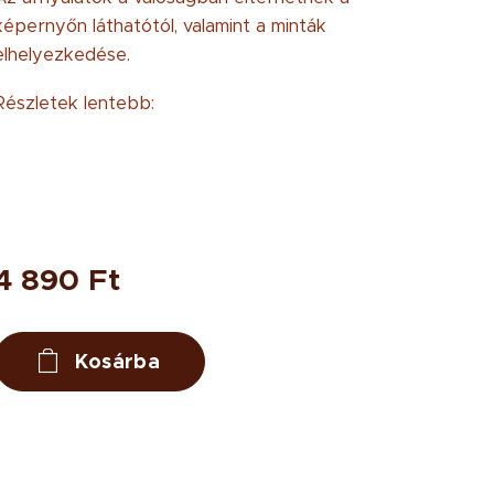
képernyőn láthatótól, valamint a minták
elhelyezkedése.
Részletek lentebb:
4 890
Ft
Kosárba