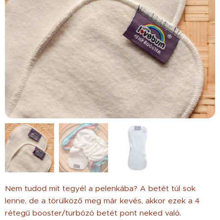
Nem tudod mit tegyél a pelenkába? A betét túl sok
lenne, de a törülköző meg már kevés, akkor ezek a 4
rétegű booster/turbózó betét pont neked való.