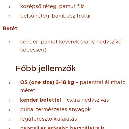
középső réteg: pamut flíz
belső réteg: bambusz frottír
Betét:
kender–pamut keverék (nagy nedvszívó
képesség)
🧷 Főbb jellemzők
OS (one size) 3-18 kg
– patenttal állítható
méret
kender betéttel
– extra nedvszívás
puha, természetes anyagok
légáteresztő kialakítás
nappali és erősebb használatra is