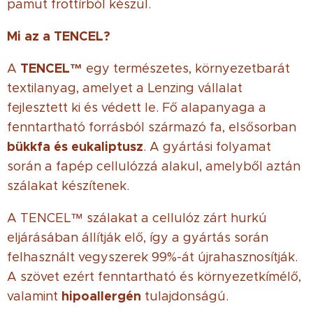
pamut frottírból készül.
Mi az a TENCEL?
TENCEL™
A
egy természetes, környezetbarát
textilanyag, amelyet a Lenzing vállalat
fejlesztett ki és védett le. Fő alapanyaga a
fenntartható forrásból származó fa, elsősorban
bükkfa és eukaliptusz
. A gyártási folyamat
során a fapép cellulózzá alakul, amelyből aztán
szálakat készítenek.
A TENCEL™ szálakat a cellulóz zárt hurkú
eljárásában állítják elő, így a gyártás során
felhasznált vegyszerek 99%-át újrahasznosítják.
A szövet ezért fenntartható és környezetkímélő,
hipoallergén
valamint
tulajdonságú.