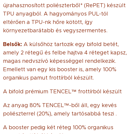
újrahasznosított poliészterből* (RePET) készült
TPU anyagból. A hagyományos PUL-tól
eltérően a TPU-nk hőre kötött, így
környezetbarátabb és vegyszermentes.
Belsők:
A külsőhöz tartozik egy bifold betét,
amely 2 rétegű és felbe hajtva 4 réteget kapsz,
magas nedvszívó képességgel rendelkezik.
Emellett van egy kis booster is, amely 100%
organikus pamut frottírból készült.
A bifold prémium TENCEL™ frottírból készült
Az anyag 80% TENCEL™-ből áll, egy kevés
poliészterrel (20%), amely tartósabbá teszi .
A booster pedig két réteg 100% organikus