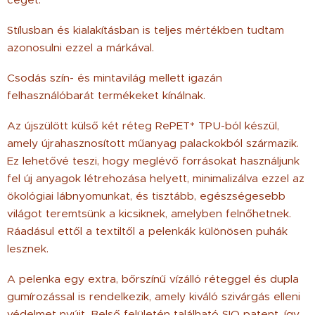
Stílusban és kialakításban is teljes mértékben tudtam
azonosulni ezzel a márkával.
Csodás szín- és mintavilág mellett igazán
felhasználóbarát termékeket kínálnak.
Az újszülött külső két réteg RePET* TPU-ból készül,
amely újrahasznosított műanyag palackokból származik.
Ez lehetővé teszi, hogy meglévő forrásokat használjunk
fel új anyagok létrehozása helyett, minimalizálva ezzel az
ökológiai lábnyomunkat, és tisztább, egészségesebb
világot teremtsünk a kicsiknek, amelyben felnőhetnek.
Ráadásul ettől a textiltől a pelenkák különösen puhák
lesznek.
A pelenka egy extra, bőrszínű vízálló réteggel és dupla
gumírozással is rendelkezik, amely kiváló szivárgás elleni
védelmet nyújt. Belső felületén található SIO patent, így