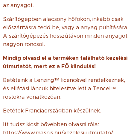
az anyagot.
Szárítógépben alacsony hőfokon, inkább csak
előszárításra tedd be, vagy a anyag puhítására.
A szárítógépezés hosszútávon minden anyagot
nagyon roncsol.
Mindig olvasd el a terméken található kezelési
útmutatót, mert ez a FŐ kiindulás!
Betéteink a Lenzing™ licencével rendelkeznek,
és ellátási láncuk hitelesítve lett a Tencel™
rostokra vonatkozóan.
Betétek Franciaországban készülnek.
Itt tudsz kicsit bővebben olvasni róla:
https://www.masnis.hu/kezelesi-utmutato/