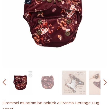
Örömmel mutatom be nektek a Francia Heritage Hug
céget.