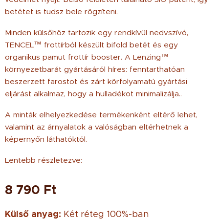
betétet is tudsz bele rögzíteni.
Minden külsőhöz tartozik egy rendkívül nedvszívó,
TENCEL™ frottírból készült bifold betét és egy
organikus pamut frottír booster. A Lenzing™
környezetbarát gyártásáról híres: fenntarthatóan
beszerzett farostot és zárt körfolyamatú gyártási
eljárást alkalmaz, hogy a hulladékot minimalizálja.
.
A minták elhelyezkedése termékenként eltérő lehet,
valamint az árnyalatok a valóságban eltérhetnek a
képernyőn láthatóktól.
Lentebb részletezve:
8 790
Ft
Külső anyag:
Két réteg 100%-ban