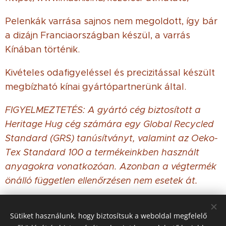
Pelenkák varrása sajnos nem megoldott, így bár
a dizájn Franciaországban készül, a varrás
Kínában történik.
Kivételes odafigyeléssel és precizitással készült
megbízható kínai gyártópartnerünk által.
FIGYELMEZTETÉS: A gyártó cég biztosított a
Heritage Hug cég számára egy Global Recycled
Standard (GRS) tanúsítványt, valamint az Oeko-
Tex Standard 100 a termékeinkben használt
anyagokra vonatkozóan. Azonban a végtermék
önálló független ellenőrzésen nem esetek át.
Sütiket használunk, hogy biztosítsuk a weboldal megfelelő