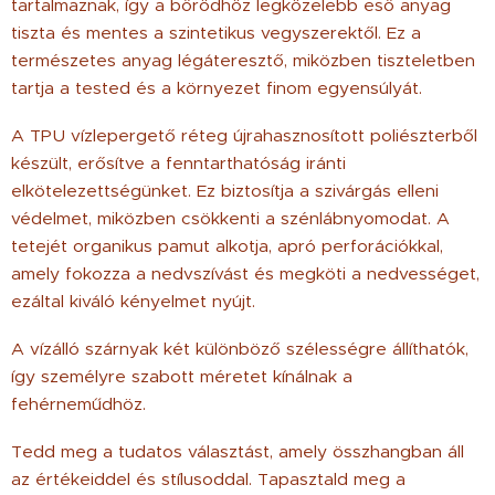
tartalmaznak, így a bőrödhöz legközelebb eső anyag
tiszta és mentes a szintetikus vegyszerektől. Ez a
természetes anyag légáteresztő, miközben tiszteletben
tartja a tested és a környezet finom egyensúlyát.
A TPU vízlepergető réteg újrahasznosított poliészterből
készült, erősítve a fenntarthatóság iránti
elkötelezettségünket. Ez biztosítja a szivárgás elleni
védelmet, miközben csökkenti a szénlábnyomodat. A
tetejét organikus pamut alkotja, apró perforációkkal,
amely fokozza a nedvszívást és megköti a nedvességet,
ezáltal kiváló kényelmet nyújt.
A vízálló szárnyak két különböző szélességre állíthatók,
így személyre szabott méretet kínálnak a
fehérneműdhöz.
Tedd meg a tudatos választást, amely összhangban áll
az értékeiddel és stílusoddal. Tapasztald meg a