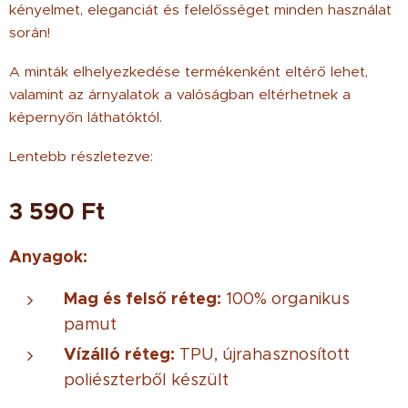
kényelmet, eleganciát és felelősséget minden használat
során!
A minták elhelyezkedése termékenként eltérő lehet,
valamint az árnyalatok a valóságban eltérhetnek a
képernyőn láthatóktól.
Lentebb részletezve:
3 590
Ft
Anyagok:
Mag és felső réteg:
100% organikus
pamut
Vízálló réteg:
TPU, újrahasznosított
poliészterből készült