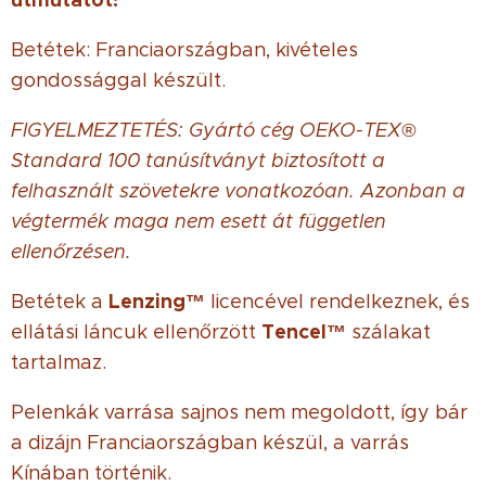
Betétek: Franciaországban, kivételes
gondossággal készült.
FIGYELMEZTETÉS: Gyártó cég OEKO-TEX®
Standard 100 tanúsítványt biztosított a
felhasznált szövetekre vonatkozóan. Azonban a
végtermék maga nem esett át független
ellenőrzésen.
Lenzing™
Betétek a
licencével rendelkeznek, és
Tencel™
ellátási láncuk ellenőrzött
szálakat
tartalmaz.
Pelenkák varrása sajnos nem megoldott, így bár
a dizájn Franciaországban készül, a varrás
Kínában történik.