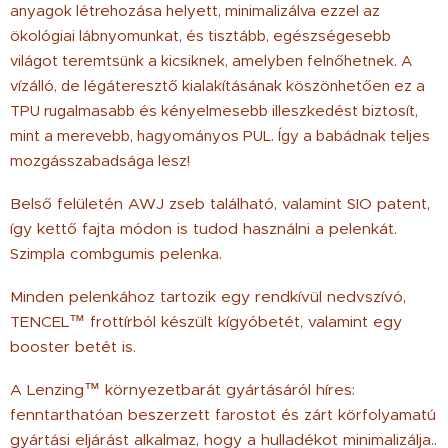
anyagok létrehozása helyett, minimalizálva ezzel az
ökológiai lábnyomunkat, és tisztább, egészségesebb
világot teremtsünk a kicsiknek, amelyben felnőhetnek. A
vízálló, de légáteresztő kialakításának köszönhetően ez a
TPU rugalmasabb és kényelmesebb illeszkedést biztosít,
mint a merevebb, hagyományos PUL. Így a babádnak teljes
mozgásszabadsága lesz!
Belső felületén AWJ zseb található, valamint SIO patent,
így kettő fajta módon is tudod használni a pelenkát.
Szimpla combgumis pelenka.
Minden pelenkához tartozik egy rendkívül nedvszívó,
TENCEL™ frottírból készült kígyóbetét, valamint egy
booster betét is.
A Lenzing™ környezetbarát gyártásáról híres:
fenntarthatóan beszerzett farostot és zárt körfolyamatú
gyártási eljárást alkalmaz, hogy a hulladékot minimalizálja..