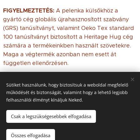
FIGYELMEZTETÉS:
A pelenka külsőkhöz a
gyártó cég globális újrahasznosított szabvány
(GRS) tanúsítványt, valamint Oeko Tex standard
100 tanúsítványt biztosított a Heritage Hug cég
számára a termékeinkben használt szövetekre.
Maga a végtermék azonban nem esett át
független ellenőrzésen.
Sütiket használunk, hogy biztosítsuk a weboldal megfelelő
működését és biztonságát, valamint hogy a lehető legjobb
© 2021 Minden jog
fenntartva
felhasználói élményt kínáljuk Neked.
Az oldalt a
Webnode
működteti
Sütik
Csak a legszükségesebbek elfogadása
Nincs raktáron
Összes elfogadása