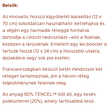
Belsők:
Az innovatív, hosszú kígyóbetét kialakítás (12 x
70 cm) sokoldalúan használható: kettéhajtva és
a végén egy harmadik réteggé formálva
biztosítja a célzott nedvszívást—elöl a fiúknak,
középen a lányoknak. Emellett egy kis booster is
tartozik hozzá (12 x 24 cm) a hosszabb utakra,
éjszakákra vagy sok pisi esetén.
Franciaországban készült betét mindössze két
réteget tartalmaznak, ám a három réteg
teljesítménynek felelnek meg.
Az anyag 80% TENCEL™-ből áll, egy kevés
poliészterrel (20%), amely tartósabbá teszi .