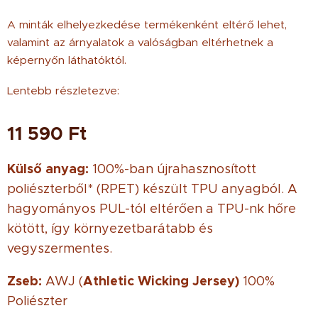
A minták elhelyezkedése termékenként eltérő lehet,
valamint az árnyalatok a valóságban eltérhetnek a
képernyőn láthatóktól.
Lentebb részletezve:
11 590
Ft
Külső anyag:
100%-ban újrahasznosított
poliészterből* (RPET) készült TPU anyagból. A
hagyományos PUL-tól eltérően a TPU-nk hőre
kötött, így környezetbarátabb és
vegyszermentes.
Zseb:
Athletic Wicking Jersey)
AWJ (
100%
Poliészter