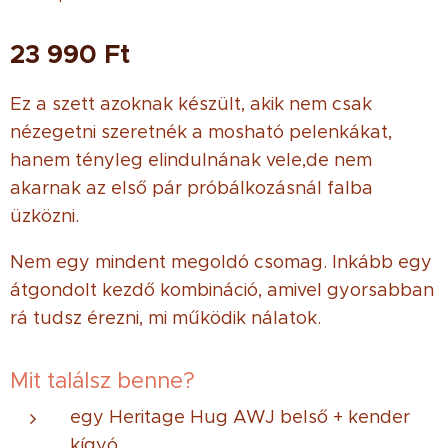
23 990
Ft
Ez a szett azoknak készült, akik nem csak
nézegetni szeretnék a mosható pelenkákat,
hanem tényleg elindulnának vele,de nem
akarnak az első pár próbálkozásnál falba
üzközni.
Nem egy mindent megoldó csomag. Inkább egy
átgondolt kezdő kombináció, amivel gyorsabban
rá tudsz érezni, mi működik nálatok.
Mit találsz benne?
egy Heritage Hug AWJ belső + kender
kígyó