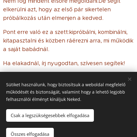
Nem fog mindent elsőre megoldani.De segít
elkerülni azt, hogy az első pár sikertelen
próbálkozás után elmenjen a kedved.
Pont erre való ez a szett:kipróbálni, kombinálni,
kitapasztalni és közben ráérezni arra, mi működik
a saját babádnál.
Ha elakadnál, írj nyugodtan, szívesen segítek!
Sütiket használunk, hogy biztosítsuk a weboldal megfelelő
működését és biztonságát, valamint hogy a lehető legjobb
© 2021 Minden jog
fenntartva
felhasználói élményt kínáljuk Neked.
Az oldalt a
Webnode
működteti
Sütik
Csak a legszükségesebbek elfogadása
Kosárba
Összes elfogadása