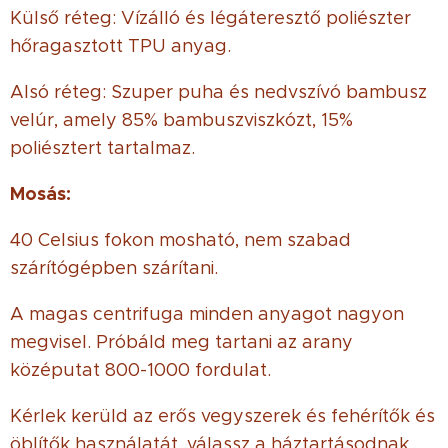
Külső réteg: Vízálló és légáteresztő poliészter
hőragasztott TPU anyag.
Alsó réteg: Szuper puha és nedvszívó bambusz
velúr, amely 85% bambuszviszkózt, 15%
poliésztert tartalmaz.
Mosás:
40 Celsius fokon mosható, nem szabad
szárítógépben szárítani.
A magas centrifuga minden anyagot nagyon
megvisel. Próbáld meg tartani az arany
középutat 800-1000 fordulat.
Kérlek kerüld az erős vegyszerek és fehérítők és
öblítők használatát, válassz a háztartásodnak