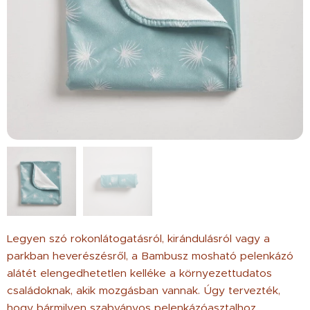
Legyen szó rokonlátogatásról, kirándulásról vagy a
parkban heverészésről, a Bambusz mosható pelenkázó
alátét elengedhetetlen kelléke a környezettudatos
családoknak, akik mozgásban vannak. Úgy tervezték,
hogy bármilyen szabványos pelenkázóasztalhoz