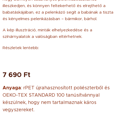
illeszkedjen, és könnyen feltekerhető és elrejthető a
babatáskájában, ez a pelenkázó segít a babának a tiszta
és kényelmes pelenkázásban – bármikor, bárhol.
A kép illusztráció, minták elhelyezkedése és a
színárnyalatok a valóságban eltérhetnek.
Részletek lentebb:
7 690
Ft
Anyaga
: rPET újrahasznosított poliészterből és
OEKO-TEX STANDARD 100 tanúsítvánnyal
készülnek, hogy nem tartalmaznak káros
vegyszereket.