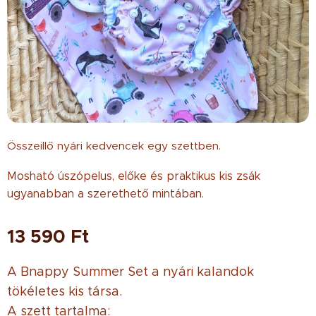
Összeillő nyári kedvencek egy szettben.
Mosható úszópelus, előke és praktikus kis zsák
ugyanabban a szerethető mintában.
13 590
Ft
A Bnappy Summer Set a nyári kalandok
tökéletes kis társa. ☀️🌊
A szett tartalma: