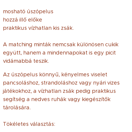
mosható úszópelus
hozzá illő előke
praktikus vízhatlan kis zsák.
A matching minták nemcsak különösen cukik
együtt, hanem a mindennapokat is egy picit
vidámabbá teszik. 😄🦋
Az úszópelus könnyű, kényelmes viselet
pancsoláshoz, strandoláshoz vagy nyári vizes
játékokhoz, a vízhatlan zsák pedig praktikus
segítség a nedves ruhák vagy kiegészítők
tárolására.
Tökéletes választás: