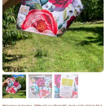
BNappy méretre állítható nyálkendő, mely két réteg PUL