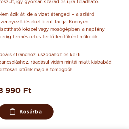
készült, így gyorsan szárad és újra feladható.
Nem ázik át, de a vizet átengedi – a szilárd
szennyeződéseket bent tartja. Könnyen
tisztítható kézzel vagy mosógépben, a napfény
pedig természetes fertőtlenítőként működik.
Ideális strandhoz, uszodához és kerti
pancsoláshoz, ráadásul vidám mintái miatt kisbabád
biztosan kitűnik majd a tömegből!
8 990
Ft
Kosárba