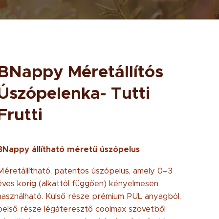
BNappy Méretállítós
Úszópelenka- Tutti
Frutti
BNappy állítható méretű úszópelus
Méretállítható, patentos úszópelus, amely 0–3
éves korig (alkattól függően) kényelmesen
használható. Külső része prémium PUL anyagból,
belső része légáteresztő coolmax szövetből