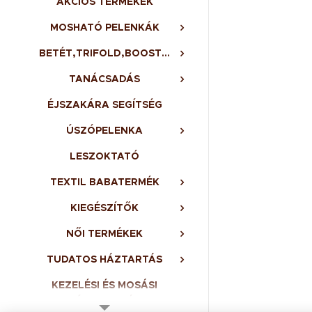
AKCIÓS TERMÉKEK
MOSHATÓ PELENKÁK
BETÉT,TRIFOLD,BOOSTER,BELSŐ
TANÁCSADÁS
ÉJSZAKÁRA SEGÍTSÉG
ÚSZÓPELENKA
LESZOKTATÓ
TEXTIL BABATERMÉK
KIEGÉSZÍTŐK
NŐI TERMÉKEK
TUDATOS HÁZTARTÁS
KEZELÉSI ÉS MOSÁSI
ÚTMUTATÓ