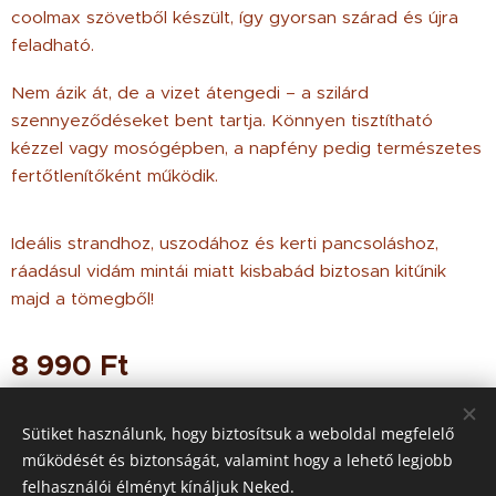
coolmax szövetből készült, így gyorsan szárad és újra
feladható.
Nem ázik át, de a vizet átengedi – a szilárd
szennyeződéseket bent tartja. Könnyen tisztítható
kézzel vagy mosógépben, a napfény pedig természetes
fertőtlenítőként működik.
Ideális strandhoz, uszodához és kerti pancsoláshoz,
ráadásul vidám mintái miatt kisbabád biztosan kitűnik
majd a tömegből!
8 990
Ft
Sütiket használunk, hogy biztosítsuk a weboldal megfelelő
működését és biztonságát, valamint hogy a lehető legjobb
© 2021 Minden jog
fenntartva
felhasználói élményt kínáljuk Neked.