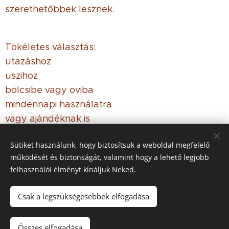
szerethetőbbek lesznek.
Tökéletes választás:
utazáshoz
uszihoz
bölcsibe vagy oviba
mindennapi használatra
vagy ajándéknak is
Sütiket használunk, hogy biztosítsuk a weboldal megfelelő
működését és biztonságát, valamint hogy a lehető legjobb
© 2021 Minden jog
fenntartva
felhasználói élményt kínáljuk Neked.
Az oldalt a
Webnode
működteti
Sütik
Csak a legszükségesebbek elfogadása
Kosárba
Összes elfogadása