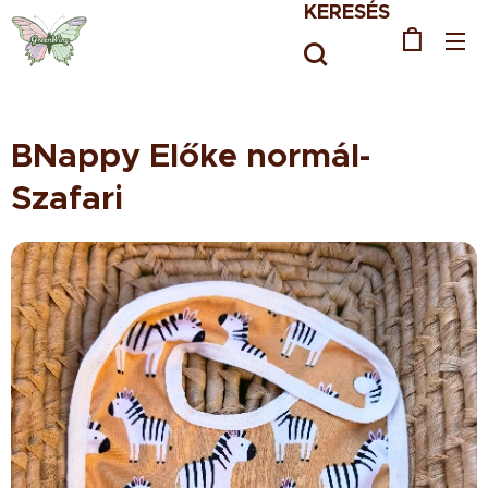
KERESÉS
BNappy Előke normál-
Szafari