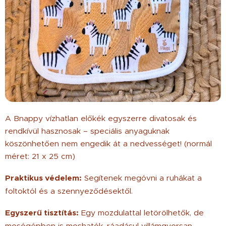
A Bnappy vízhatlan előkék egyszerre divatosak és
rendkívül hasznosak – speciális anyaguknak
köszönhetően nem engedik át a nedvességet! (normál
méret: 21 x 25 cm)
Praktikus védelem:
Segítenek megóvni a ruhákat a
foltoktól és a szennyeződésektől.
Egyszerű tisztítás:
Egy mozdulattal letörölhetők, de
mosógépben is moshatók, ráadásul villámgyorsan