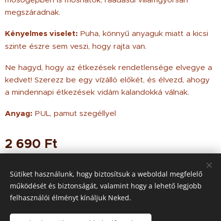
megszáradnak.
Kényelmes viselet:
Puha, könnyű anyaguk miatt a kicsi
szinte észre sem veszi, hogy rajta van.
Ne hagyd, hogy az étkezések rendetlensége elvegye a
kedvet! Szerezz be egy vízálló előkét, és élvezd, ahogy
a mindennapi étkezések vidám kalandokká válnak.
Anyag:
PUL, pamut szegéllyel
2 690
Ft
Sütiket használunk, hogy biztosítsuk a weboldal megfelelő
működését és biztonságát, valamint hogy a lehető legjobb
© 2021 Minden jog
fenntartva
felhasználói élményt kínáljuk Neked.
Az oldalt a
Webnode
működteti
Sütik