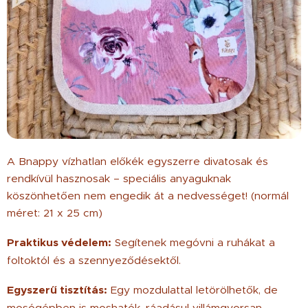
A Bnappy vízhatlan előkék egyszerre divatosak és
rendkívül hasznosak – speciális anyaguknak
köszönhetően nem engedik át a nedvességet! (normál
méret: 21 x 25 cm)
Praktikus védelem:
Segítenek megóvni a ruhákat a
foltoktól és a szennyeződésektől.
Egyszerű tisztítás:
Egy mozdulattal letörölhetők, de
mosógépben is moshatók, ráadásul villámgyorsan