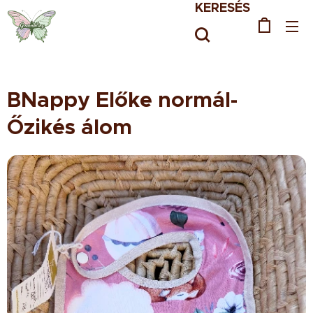
KERESÉS
BNappy Előke normál-
Őzikés álom