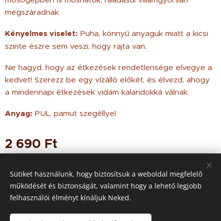
megszáradnak.
Kényelmes viselet:
Puha, könnyű anyaguk miatt a kicsi
szinte észre sem veszi, hogy rajta van.
Ne hagyd, hogy az étkezések rendetlensége elvegye a
kedvet! Szerezz be egy vízálló előkét, és élvezd, ahogy
a mindennapi étkezések vidám kalandokká válnak.
Anyag:
PUL, pamut szegéllyel
2 690
Ft
Sütiket használunk, hogy biztosítsuk a weboldal megfelelő
működését és biztonságát, valamint hogy a lehető legjobb
© 2021 Minden jog
fenntartva
felhasználói élményt kínáljuk Neked.
Az oldalt a
Webnode
működteti
Sütik