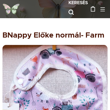
KERESÉS
BNappy Előke normál- Farm