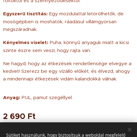
foltoktól és a szennyeződésektől.
Egyszerű tisztítás:
Egy mozdulattal letörölhetők, de
mosógépben is moshatók, ráadásul villámgyorsan
megszáradnak.
Kényelmes viselet:
Puha, könnyű anyaguk miatt a kicsi
szinte észre sem veszi, hogy rajta van.
Ne hagyd, hogy az étkezések rendetlensége elvegye a
kedvet! Szerezz be egy vízálló előkét, és élvezd, ahogy
a mindennapi étkezések vidám kalandokká válnak.
Anyag:
PUL, pamut szegéllyel
2 690
Ft
Sütiket használunk, hogy biztosítsuk a weboldal megfelelő