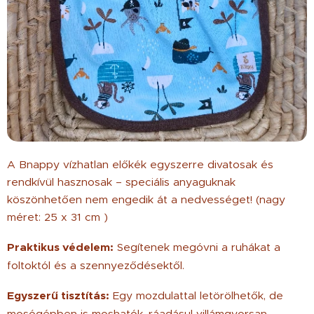
A Bnappy vízhatlan előkék egyszerre divatosak és
rendkívül hasznosak – speciális anyaguknak
köszönhetően nem engedik át a nedvességet! (nagy
méret: 25 x 31 cm )
Praktikus védelem:
Segítenek megóvni a ruhákat a
foltoktól és a szennyeződésektől.
Egyszerű tisztítás:
Egy mozdulattal letörölhetők, de
mosógépben is moshatók, ráadásul villámgyorsan