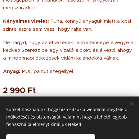
megszáradnak.
Kényelmes viselet:
Puha, könnyű anyaguk miatt a kicsi
szinte észre sem veszi, hogy rajta van.
Ne hagyd, hogy az étkezések rendetlensége elvegye a
kedvet! Szerezz be egy vízálló előkét, és élvezd, ahogy
a mindennapi étkezések vidám kalandokká válnak.
Anyag:
PUL, pamut szegéllyel
2 990
Ft
Sütiket használunk, hogy biztosítsuk a weboldal megfelelő
működését és biztonságát, valamint hogy a lehető legjobb
© 2021 Minden jog
fenntartva
felhasználói élményt kínáljuk Neked.
Az oldalt a
Webnode
működteti
Sütik