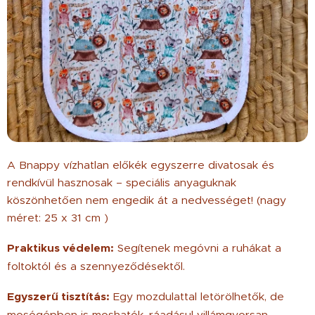
A Bnappy vízhatlan előkék egyszerre divatosak és
rendkívül hasznosak – speciális anyaguknak
köszönhetően nem engedik át a nedvességet! (nagy
méret: 25 x 31 cm )
Praktikus védelem:
Segítenek megóvni a ruhákat a
foltoktól és a szennyeződésektől.
Egyszerű tisztítás:
Egy mozdulattal letörölhetők, de
mosógépben is moshatók, ráadásul villámgyorsan