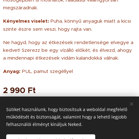
megszáradnak.
Kényelmes viselet:
Puha, könnyű anyaguk miatt a kicsi
szinte észre sem veszi, hogy rajta van.
Ne hagyd, hogy az étkezések rendetlensége elvegye a
kedvet! Szerezz be egy vízálló előkét, és élvezd, ahogy
a mindennapi étkezések vidám kalandokká válnak.
Anyag:
PUL, pamut szegéllyel
2 990
Ft
Sütiket használunk, hogy biztosítsuk a weboldal megfelelő
működését és biztonságát, valamint hogy a lehető legjobb
© 2021 Minden jog
fenntartva
felhasználói élményt kínáljuk Neked.
Az oldalt a
Webnode
működteti
Sütik