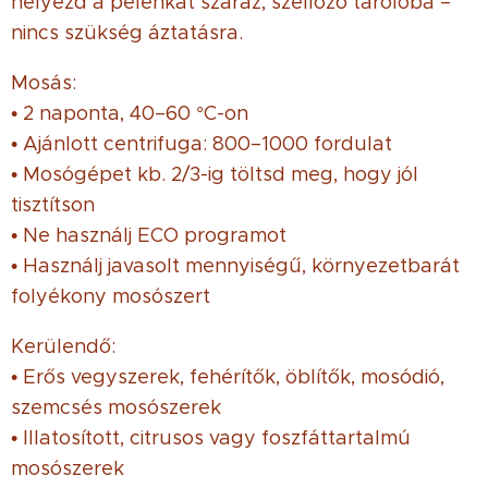
helyezd a pelenkát száraz, szellőző tárolóba –
nincs szükség áztatásra.
Mosás:
• 2 naponta, 40–60 °C-on
• Ajánlott centrifuga: 800–1000 fordulat
• Mosógépet kb. 2/3-ig töltsd meg, hogy jól
tisztítson
• Ne használj ECO programot
• Használj javasolt mennyiségű, környezetbarát
folyékony mosószert
Kerülendő:
• Erős vegyszerek, fehérítők, öblítők, mosódió,
szemcsés mosószerek
• Illatosított, citrusos vagy foszfáttartalmú
mosószerek