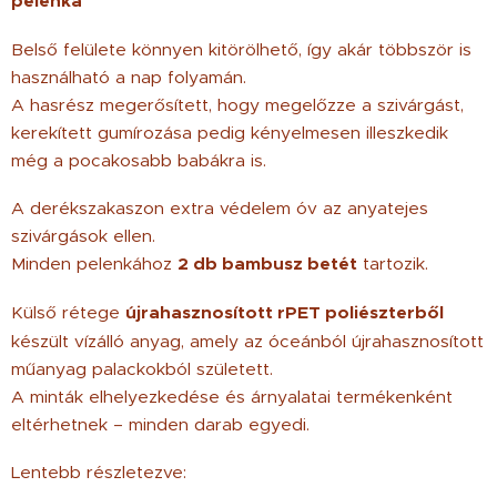
pelenka
Belső felülete könnyen kitörölhető, így akár többször is
használható a nap folyamán.
A hasrész megerősített, hogy megelőzze a szivárgást,
kerekített gumírozása pedig kényelmesen illeszkedik
még a pocakosabb babákra is.
A derékszakaszon extra védelem óv az anyatejes
szivárgások ellen.
Minden pelenkához
2 db bambusz betét
tartozik.
Külső rétege
újrahasznosított rPET poliészterből
készült vízálló anyag, amely az óceánból újrahasznosított
műanyag palackokból született.
A minták elhelyezkedése és árnyalatai termékenként
eltérhetnek – minden darab egyedi.
Lentebb részletezve: