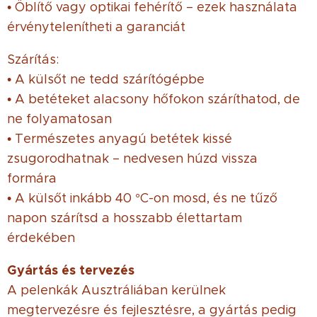
• Öblítő vagy optikai fehérítő – ezek használata
érvénytelenítheti a garanciát
Szárítás:
• A külsőt ne tedd szárítógépbe
• A betéteket alacsony hőfokon száríthatod, de
ne folyamatosan
• Természetes anyagú betétek kissé
zsugorodhatnak – nedvesen húzd vissza
formára
• A külsőt inkább 40 °C-on mosd, és ne tűző
napon szárítsd a hosszabb élettartam
érdekében
Gyártás és tervezés
A pelenkák Ausztráliában kerülnek
megtervezésre és fejlesztésre, a gyártás pedig