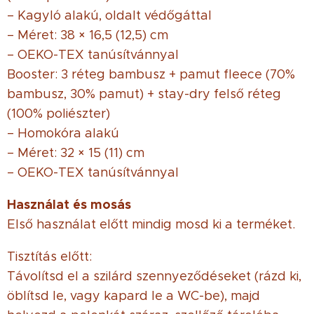
– Kagyló alakú, oldalt védőgáttal
– Méret: 38 × 16,5 (12,5) cm
– OEKO-TEX tanúsítvánnyal
Booster: 3 réteg bambusz + pamut fleece (70%
bambusz, 30% pamut) + stay-dry felső réteg
(100% poliészter)
– Homokóra alakú
– Méret: 32 × 15 (11) cm
– OEKO-TEX tanúsítvánnyal
Használat és mosás
Első használat előtt mindig mosd ki a terméket.
Tisztítás előtt:
Távolítsd el a szilárd szennyeződéseket (rázd ki,
öblítsd le, vagy kapard le a WC-be), majd