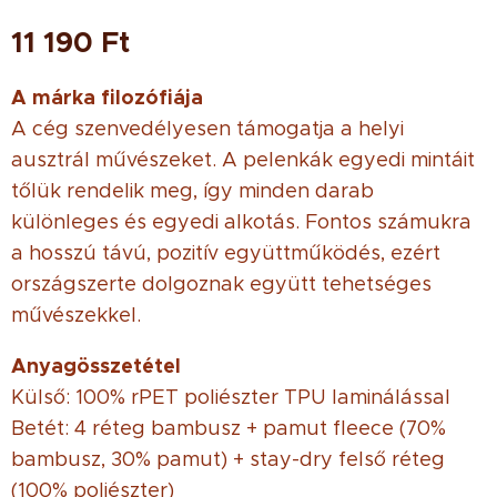
11 190
Ft
A márka filozófiája
A cég szenvedélyesen támogatja a helyi
ausztrál művészeket. A pelenkák egyedi mintáit
tőlük rendelik meg, így minden darab
különleges és egyedi alkotás. Fontos számukra
a hosszú távú, pozitív együttműködés, ezért
országszerte dolgoznak együtt tehetséges
művészekkel.
Anyagösszetétel
Külső: 100% rPET poliészter TPU laminálással
Betét: 4 réteg bambusz + pamut fleece (70%
bambusz, 30% pamut) + stay-dry felső réteg
(100% poliészter)